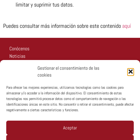
limitar y suprimir tus datos.
Puedes consultar más información sobre este contenido
aquí
Conócenos
Noticias
Recursos
Gestionar el consentimiento de las
Fotos
cookies
Participa
Para ofrecer las mejores experiencias, utilizamos tecnologías como las cookies para
almacenar y/o acceder a la información del dispositivo. El consentimiento de estas
tecnologías nos permitirá procesar datos como el comportamiento de navegación o las
identificaciones únicas en este sitio. No consentir o retirar el consentimiento, puede afectar
negativamente a ciertas características y funciones.
Copyright © MTA España 2026
Aceptar