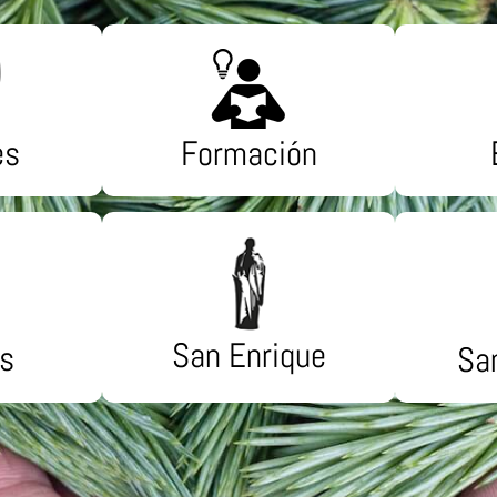
es
Formación
San Enrique
s
Sa