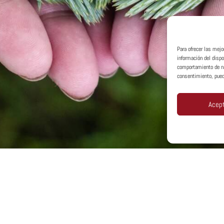
Para ofrecer las mej
información del disp
comportamiento de nav
consentimiento, pued
Acep
Política De Privacidad
Política De Cookies
t © MTA España 2026
Aviso Legal