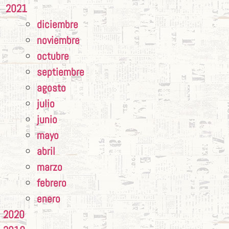
2021
diciembre
noviembre
octubre
septiembre
agosto
julio
junio
mayo
abril
marzo
febrero
enero
2020