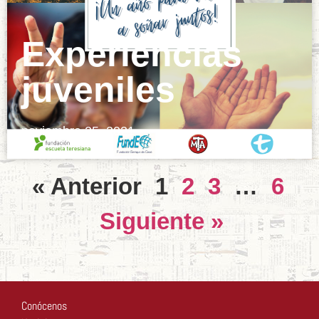
Experiencias
juveniles
noviembre 25, 2021
« Anterior
1
2
3
…
6
Siguiente »
Conócenos