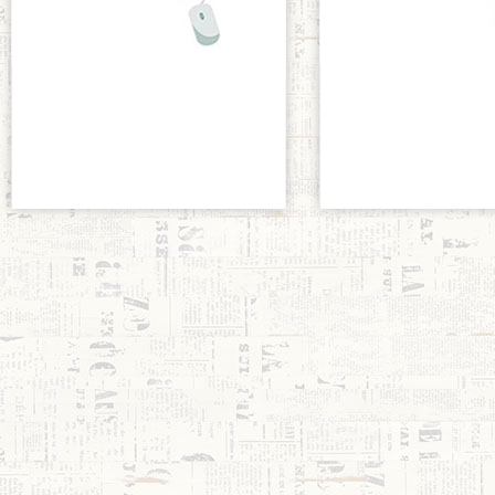
Aportación al Sínodo desde la
Aportación al Síno
CEE
Intercontinental
junio 14, 2022
junio 14, 2022