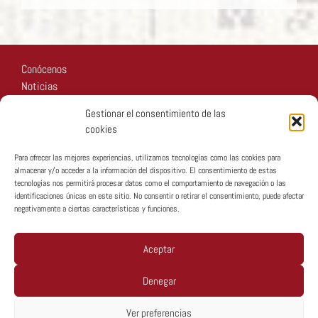
Conócenos
Noticias
Recursos
Gestionar el consentimiento de las
Fotos
cookies
Participa
Para ofrecer las mejores experiencias, utilizamos tecnologías como las cookies para
almacenar y/o acceder a la información del dispositivo. El consentimiento de estas
tecnologías nos permitirá procesar datos como el comportamiento de navegación o las
identificaciones únicas en este sitio. No consentir o retirar el consentimiento, puede afectar
negativamente a ciertas características y funciones.
Copyright © MTA España 2026
Aceptar
Denegar
Política De Privacidad
Ver preferencias