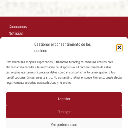
Conócenos
Noticias
Recursos
Gestionar el consentimiento de las
Fotos
cookies
Participa
Para ofrecer las mejores experiencias, utilizamos tecnologías como las cookies para
almacenar y/o acceder a la información del dispositivo. El consentimiento de estas
tecnologías nos permitirá procesar datos como el comportamiento de navegación o las
identificaciones únicas en este sitio. No consentir o retirar el consentimiento, puede afectar
negativamente a ciertas características y funciones.
Copyright © MTA España 2026
Aceptar
Denegar
Política De Privacidad
Ver preferencias