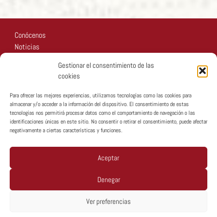
Conócenos
Noticias
Recursos
Gestionar el consentimiento de las
Fotos
cookies
Participa
Para ofrecer las mejores experiencias, utilizamos tecnologías como las cookies para
almacenar y/o acceder a la información del dispositivo. El consentimiento de estas
tecnologías nos permitirá procesar datos como el comportamiento de navegación o las
identificaciones únicas en este sitio. No consentir o retirar el consentimiento, puede afectar
negativamente a ciertas características y funciones.
Copyright © MTA España 2026
Aceptar
Denegar
Política De Privacidad
Ver preferencias
Política De Cookies