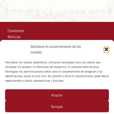
Conócenos
Noticias
Recursos
Gestionar el consentimiento de las
Fotos
cookies
Participa
Para ofrecer las mejores experiencias, utilizamos tecnologías como las cookies para
almacenar y/o acceder a la información del dispositivo. El consentimiento de estas
tecnologías nos permitirá procesar datos como el comportamiento de navegación o las
identificaciones únicas en este sitio. No consentir o retirar el consentimiento, puede afectar
negativamente a ciertas características y funciones.
Copyright © MTA España 2026
Aceptar
Denegar