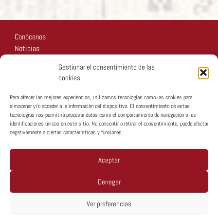
Conócenos
Noticias
Recursos
Gestionar el consentimiento de las
Fotos
cookies
Participa
Para ofrecer las mejores experiencias, utilizamos tecnologías como las cookies para
almacenar y/o acceder a la información del dispositivo. El consentimiento de estas
tecnologías nos permitirá procesar datos como el comportamiento de navegación o las
identificaciones únicas en este sitio. No consentir o retirar el consentimiento, puede afectar
negativamente a ciertas características y funciones.
Copyright © MTA España 2026
Aceptar
Denegar
Política De Privacidad
Ver preferencias
Política De Cookies