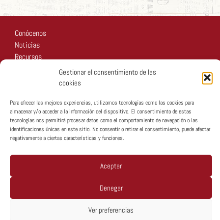
Conócenos
Noticias
Recursos
Fotos
Gestionar el consentimiento de las
Participa
cookies
Para ofrecer las mejores experiencias, utilizamos tecnologías como las cookies para
almacenar y/o acceder a la información del dispositivo. El consentimiento de estas
tecnologías nos permitirá procesar datos como el comportamiento de navegación o las
identificaciones únicas en este sitio. No consentir o retirar el consentimiento, puede afectar
negativamente a ciertas características y funciones.
Copyright © MTA España 2026
Aceptar
Denegar
Política De Privacidad
Ver preferencias
Política De Cookies