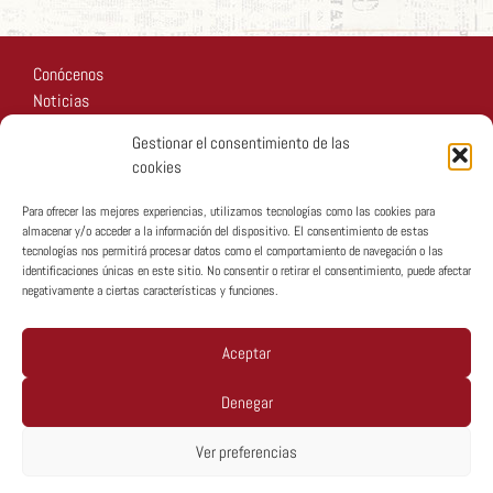
Conócenos
Noticias
Recursos
Gestionar el consentimiento de las
Fotos
cookies
Participa
Para ofrecer las mejores experiencias, utilizamos tecnologías como las cookies para
almacenar y/o acceder a la información del dispositivo. El consentimiento de estas
tecnologías nos permitirá procesar datos como el comportamiento de navegación o las
identificaciones únicas en este sitio. No consentir o retirar el consentimiento, puede afectar
negativamente a ciertas características y funciones.
Copyright © MTA España 2026
Aceptar
Denegar
Política De Privacidad
Ver preferencias
Política De Cookies