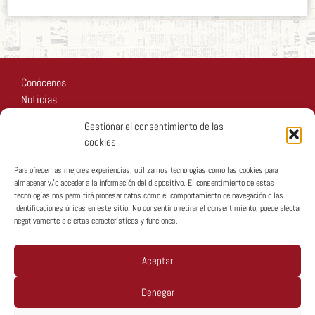
Conócenos
Noticias
Recursos
Gestionar el consentimiento de las
Fotos
cookies
Participa
Para ofrecer las mejores experiencias, utilizamos tecnologías como las cookies para
almacenar y/o acceder a la información del dispositivo. El consentimiento de estas
tecnologías nos permitirá procesar datos como el comportamiento de navegación o las
identificaciones únicas en este sitio. No consentir o retirar el consentimiento, puede afectar
negativamente a ciertas características y funciones.
Copyright © MTA España 2026
Aceptar
Denegar