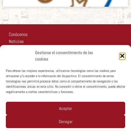
Conócenos
Noticias
Recursos
Gestionar el consentimiento de las
Fotos
cookies
Participa
Para ofrecer las mejores experiencias, utilizamos tecnologías como las cookies para
almacenar y/o acceder a la información del dispositivo. El consentimiento de estas
tecnologías nos permitirá procesar datos como el comportamiento de navegación o las
identificaciones únicas en este sitio. No consentir o retirar el consentimiento, puede afectar
negativamente a ciertas características y funciones.
Copyright © MTA España 2026
Aceptar
Denegar