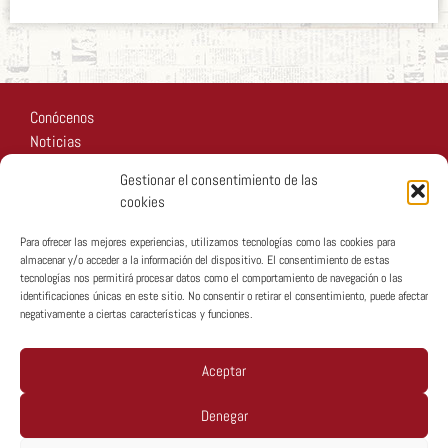
Conócenos
Noticias
Recursos
Gestionar el consentimiento de las
Fotos
cookies
Participa
Para ofrecer las mejores experiencias, utilizamos tecnologías como las cookies para
almacenar y/o acceder a la información del dispositivo. El consentimiento de estas
tecnologías nos permitirá procesar datos como el comportamiento de navegación o las
identificaciones únicas en este sitio. No consentir o retirar el consentimiento, puede afectar
negativamente a ciertas características y funciones.
Copyright © MTA España 2026
Aceptar
Denegar