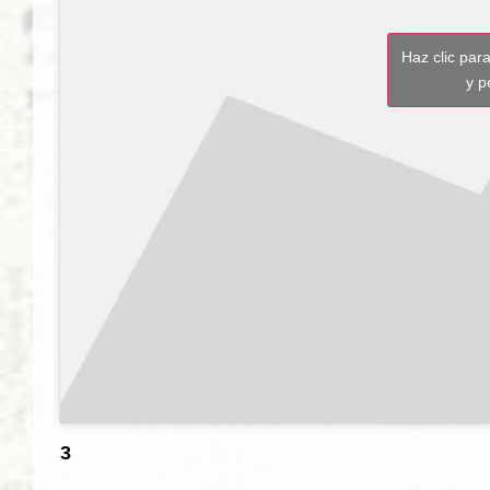
Haz clic par
y p
3