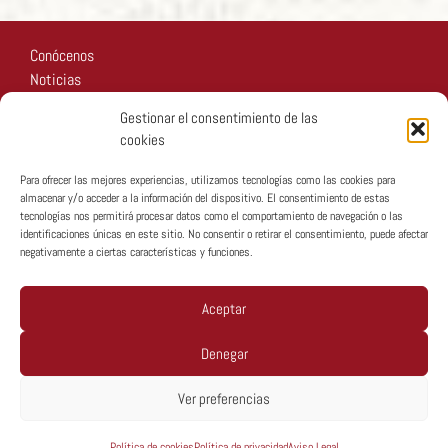
Conócenos
Noticias
Recursos
Gestionar el consentimiento de las
Fotos
cookies
Participa
Para ofrecer las mejores experiencias, utilizamos tecnologías como las cookies para
almacenar y/o acceder a la información del dispositivo. El consentimiento de estas
tecnologías nos permitirá procesar datos como el comportamiento de navegación o las
identificaciones únicas en este sitio. No consentir o retirar el consentimiento, puede afectar
negativamente a ciertas características y funciones.
Copyright © MTA España 2026
Aceptar
Denegar
Política De Privacidad
Ver preferencias
Política De Cookies
Aviso Legal
Política de cookies
Política de privacidad
Aviso Legal