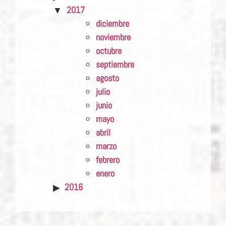
2017
diciembre
noviembre
octubre
septiembre
agosto
julio
junio
mayo
abril
marzo
febrero
enero
2016