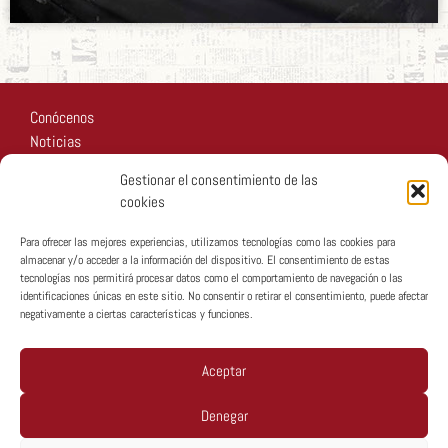
Conócenos
Noticias
Recursos
Gestionar el consentimiento de las
Fotos
cookies
Participa
Para ofrecer las mejores experiencias, utilizamos tecnologías como las cookies para
almacenar y/o acceder a la información del dispositivo. El consentimiento de estas
tecnologías nos permitirá procesar datos como el comportamiento de navegación o las
identificaciones únicas en este sitio. No consentir o retirar el consentimiento, puede afectar
negativamente a ciertas características y funciones.
Copyright © MTA España 2026
Aceptar
Denegar