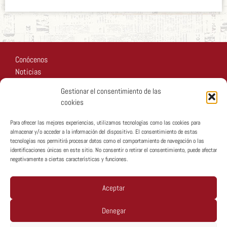
Conócenos
Noticias
Recursos
Gestionar el consentimiento de las
Fotos
cookies
Participa
Para ofrecer las mejores experiencias, utilizamos tecnologías como las cookies para
almacenar y/o acceder a la información del dispositivo. El consentimiento de estas
tecnologías nos permitirá procesar datos como el comportamiento de navegación o las
identificaciones únicas en este sitio. No consentir o retirar el consentimiento, puede afectar
negativamente a ciertas características y funciones.
Copyright © MTA España 2026
Aceptar
Denegar